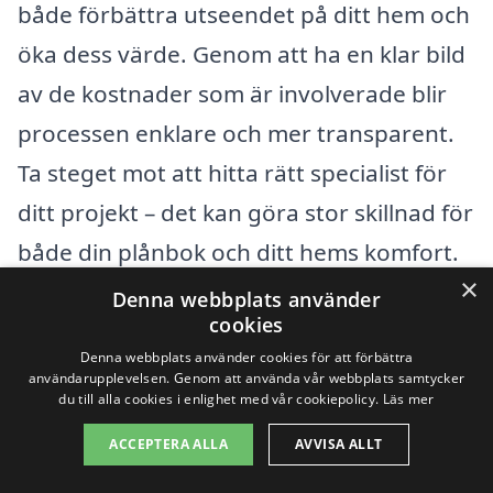
både förbättra utseendet på ditt hem och
öka dess värde. Genom att ha en klar bild
av de kostnader som är involverade blir
processen enklare och mer transparent.
Ta steget mot att hitta rätt specialist för
ditt projekt – det kan göra stor skillnad för
både din plånbok och ditt hems komfort.
×
Denna webbplats använder
cookies
Få 3 erbjudanden, gratis och utan
Denna webbplats använder cookies för att förbättra
förpliktelser
användarupplevelsen. Genom att använda vår webbplats samtycker
du till alla cookies i enlighet med vår cookiepolicy.
Läs mer
ACCEPTERA ALLA
AVVISA ALLT