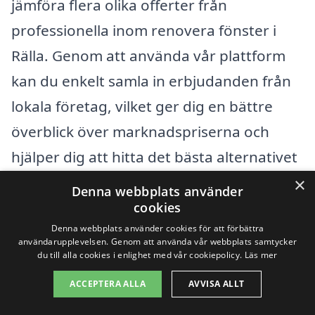
jämföra flera olika offerter från
professionella inom renovera fönster i
Rälla. Genom att använda vår plattform
kan du enkelt samla in erbjudanden från
lokala företag, vilket ger dig en bättre
överblick över marknadspriserna och
hjälper dig att hitta det bästa alternativet
för dina behov. Tveka inte att kontakta
×
Denna webbplats använder
flera hantverkare och ställa frågor så att
cookies
Denna webbplats använder cookies för att förbättra
du kan fatta ett informerat beslut.
användarupplevelsen. Genom att använda vår webbplats samtycker
du till alla cookies i enlighet med vår cookiepolicy.
Läs mer
Få 3 erbjudanden, gratis och utan
ACCEPTERA ALLA
AVVISA ALLT
förpliktelser