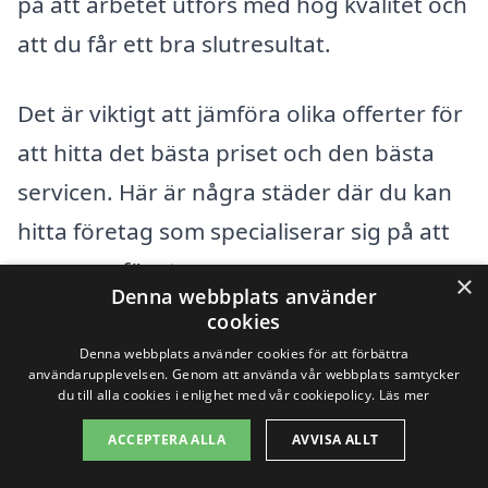
på att arbetet utförs med hög kvalitet och
att du får ett bra slutresultat.
Det är viktigt att jämföra olika offerter för
att hitta det bästa priset och den bästa
servicen. Här är några städer där du kan
hitta företag som specialiserar sig på att
renovera fönster:
×
Denna webbplats använder
cookies
Skellefteå
Denna webbplats använder cookies för att förbättra
användarupplevelsen. Genom att använda vår webbplats samtycker
Bureå
du till alla cookies i enlighet med vår cookiepolicy.
Läs mer
ACCEPTERA ALLA
AVVISA ALLT
Eriksberg