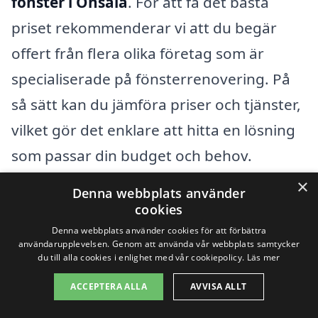
fönster i Onsala
. För att få det bästa
priset rekommenderar vi att du begär
offert från flera olika företag som är
specialiserade på fönsterrenovering. På
så sätt kan du jämföra priser och tjänster,
vilket gör det enklare att hitta en lösning
som passar din budget och behov.
×
Denna webbplats använder
Besök gärna vår plattform på
xn--
cookies
renovera-fnster-pris-dbc.se
för att få
Denna webbplats använder cookies för att förbättra
användarupplevelsen. Genom att använda vår webbplats samtycker
kontakt med pålitliga hantverkare i ditt
du till alla cookies i enlighet med vår cookiepolicy.
Läs mer
område. Vi gör det enkelt för dig att få
ACCEPTERA ALLA
AVVISA ALLT
tillgång till flera erbjudanden för att