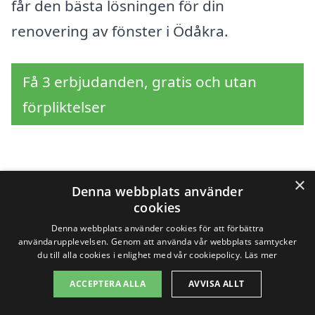
får den bästa lösningen för din
renovering av fönster i Ödåkra.
Få 3 erbjudanden, gratis och utan
förpliktelser
Sök efter en
×
Denna webbplats använder
cookies
professionell för
Denna webbplats använder cookies för att förbättra
renovera fönster i
användarupplevelsen. Genom att använda vår webbplats samtycker
du till alla cookies i enlighet med vår cookiepolicy.
Läs mer
andra städer nära
ACCEPTERA ALLA
AVVISA ALLT