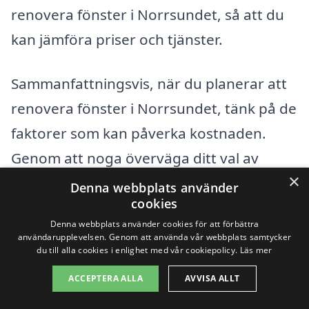
renovera fönster i Norrsundet, så att du
kan jämföra priser och tjänster.
Sammanfattningsvis, när du planerar att
renovera fönster i Norrsundet, tänk på de
faktorer som kan påverka kostnaden.
Genom att noga överväga ditt val av
×
material, arbetskraft och omfång av
Denna webbplats använder
cookies
projektet kan du få en mer exakt
Denna webbplats använder cookies för att förbättra
prisuppskattning och därmed göra en
användarupplevelsen. Genom att använda vår webbplats samtycker
du till alla cookies i enlighet med vår cookiepolicy.
Läs mer
mer informerad investering i ditt hem.
ACCEPTERA ALLA
AVVISA ALLT
Få 3 erbjudanden, gratis och utan