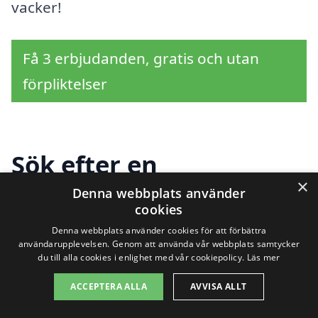
vacker!
Få 3 erbjudanden, gratis och utan
förpliktelser
Sök efter en
×
professionell för
Denna webbplats använder
cookies
renovera fönster i
Denna webbplats använder cookies för att förbättra
användarupplevelsen. Genom att använda vår webbplats samtycker
andra städer nära
du till alla cookies i enlighet med vår cookiepolicy.
Läs mer
Norra Riksten
ACCEPTERA ALLA
AVVISA ALLT