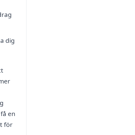
drag
pa dig
tt
mmer
ag
 få en
t för