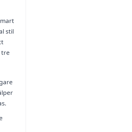
smart
 stil
tt
 tre
igare
älper
as.
e