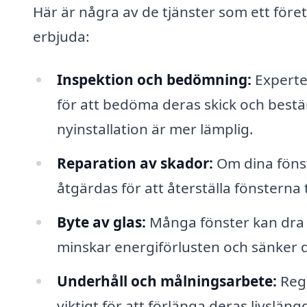
Här är några av de tjänster som ett före
erbjuda:
Inspektion och bedömning:
Experte
för att bedöma deras skick och bes
nyinstallation är mer lämplig.
Reparation av skador:
Om dina fönst
åtgärdas för att återställa fönsterna ti
Byte av glas:
Många fönster kan dra ny
minskar energiförlusten och sänker
Underhåll och målningsarbete:
Rege
viktigt för att förlänga deras livsläng