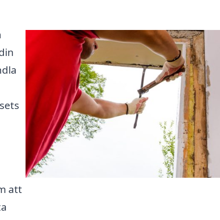
n
din
ndla
sets
m att
ta