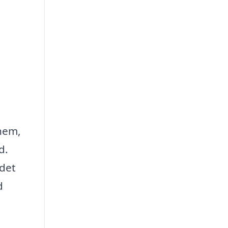
 hem,
d.
 det
d