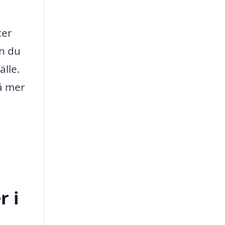
ter
an du
älle.
få mer
r i