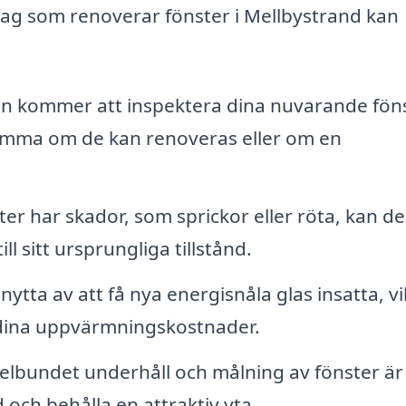
tag som renoverar fönster i Mellbystrand kan
n kommer att inspektera dina nuvarande fön
tämma om de kan renoveras eller om en
er har skador, som sprickor eller röta, kan d
ll sitt ursprungliga tillstånd.
tta av att få nya energisnåla glas insatta, vi
 dina uppvärmningskostnader.
lbundet underhåll och målning av fönster är
d och behålla en attraktiv yta.