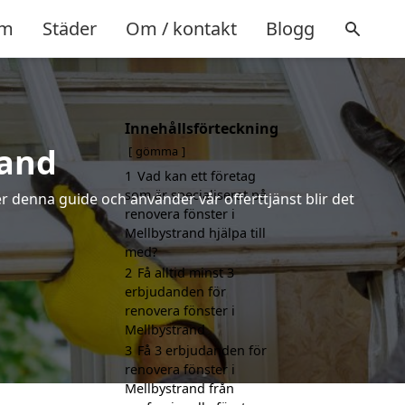
m
Städer
Om / kontakt
Blogg
Innehållsförteckning
rand
gömma
1
Vad kan ett företag
som är specialiserat på
r denna guide och använder vår offerttjänst blir det
renovera fönster i
Mellbystrand hjälpa till
med?
2
Få alltid minst 3
erbjudanden för
renovera fönster i
Mellbystrand
3
Få 3 erbjudanden för
renovera fönster i
Mellbystrand från