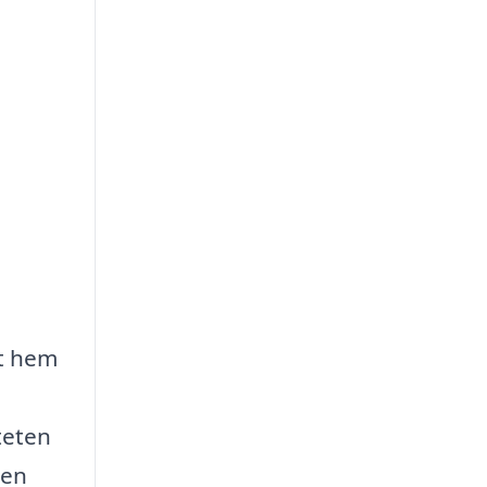
tt hem
teten
 en