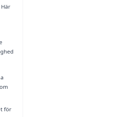
. Här
e
inghed
na
 som
t för