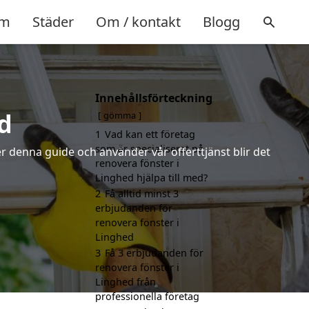
m
Städer
Om / kontakt
Blogg
Innehållsförteckning
d
gömma
1
Vad kan ett företag
som är specialiserat på
r denna guide och använder vår offerttjänst blir det
renovera fönster i
Linghed hjälpa till med?
2
Få alltid minst 3
erbjudanden för
renovera fönster i
Linghed
3
Få 3 erbjudanden för
renovera fönster i
Linghed från
professionella företag