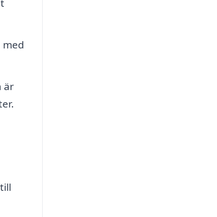
t
ll med
 är
er.
ill