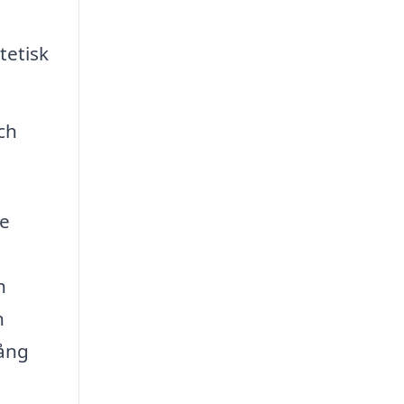
tetisk
ch
te
h
n
gång