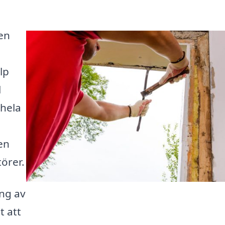
en
lp
l
 hela
en
törer.
ng av
t att