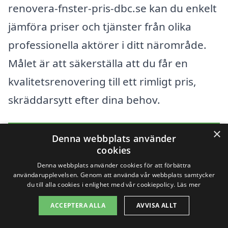
renovera-fnster-pris-dbc.se kan du enkelt
jämföra priser och tjänster från olika
professionella aktörer i ditt närområde.
Målet är att säkerställa att du får en
kvalitetsrenovering till ett rimligt pris,
skräddarsytt efter dina behov.
×
Få 3 erbjudanden, gratis och utan
Denna webbplats använder
cookies
förpliktelser
Denna webbplats använder cookies för att förbättra
användarupplevelsen. Genom att använda vår webbplats samtycker
du till alla cookies i enlighet med vår cookiepolicy.
Läs mer
Sök efter en
ACCEPTERA ALLA
AVVISA ALLT