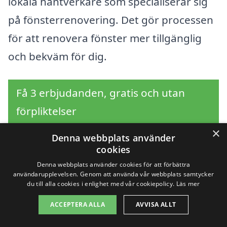
lokala hantverkare som specialiserar sig
på fönsterrenovering. Det gör processen
för att renovera fönster mer tillgänglig
och bekväm för dig.
Få 3 erbjudanden, gratis och utan
förpliktelser
×
Denna webbplats använder
cookies
Sök efter en
Denna webbplats använder cookies för att förbättra
användarupplevelsen. Genom att använda vår webbplats samtycker
du till alla cookies i enlighet med vår cookiepolicy.
Läs mer
professionell för
ACCEPTERA ALLA
AVVISA ALLT
renovera fönster i