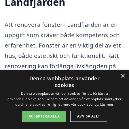
Landfjärden
Att renovera fönster i Landfjärden är en
uppgift som kräver både kompetens och
erfarenhet. Fönster är en viktig del av ett
hus, både estetiskt och funktionellt. Rätt
renovering kan förlänga livslängden på
×
dina fönster och förbättra isoleringen,
Denna webbplats använder
cookies
vilket i sin tur kan sänka energiutgifterna.
Denna webbplats använder cookies för att förbättra
När du söker efter hjälp med
användarupplevelsen. Genom att använda vår webbplats samtycker
du till alla cookies i enlighet med vår cookiepolicy.
Läs mer
renoveringen, kan det vara fördelaktigt
ACCEPTERA ALLA
AVVISA ALLT
att också överväga företag i närliggande
byar.