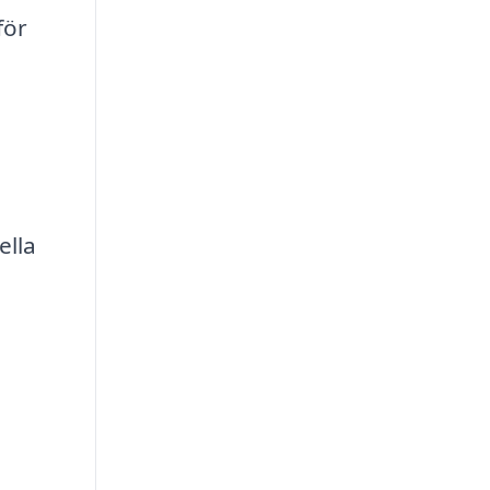
för
ella