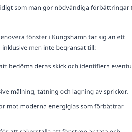
digt som man gör nödvändiga förbättringar 
 renovera fönster i Kungshamn tar sig an ett
, inklusive men inte begränsat till:
att bedöma deras skick och identifiera eventu
ive målning, tätning och lagning av sprickor.
utor mot moderna energiglas som förbättrar
ör att säkerställa att fönstren är täta och