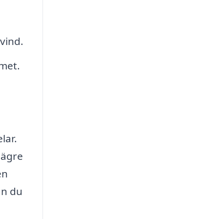
vind.
mmet.
lar.
 lägre
en
an du