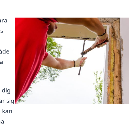
ara
ts
både
ra
 dig
ar sig
k kan
na