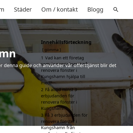
m
Städer
Om / kontakt
Blogg
Innehållsförteckning
amn
gömma
1
Vad kan ett företag
som är specialiserat på
r denna guide och använder vår offerttjänst blir det
renovera fönster i
Kungshamn hjälpa till
med?
2
Få alltid minst 3
erbjudanden för
renovera fönster i
Kungshamn
3
Få 3 erbjudanden för
renovera fönster i
Kungshamn från