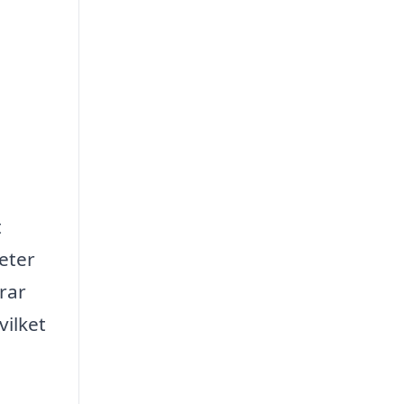
t
heter
rar
vilket