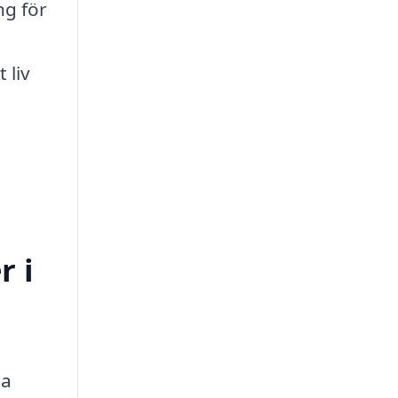
ng för
 liv
r i
ta