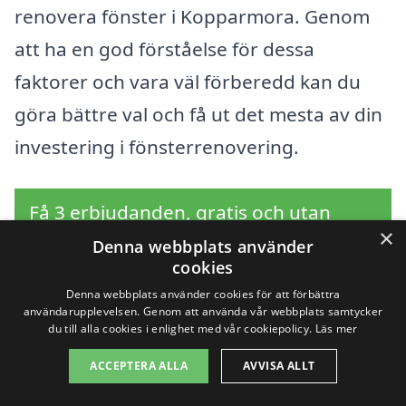
renovera fönster i Kopparmora. Genom
att ha en god förståelse för dessa
faktorer och vara väl förberedd kan du
göra bättre val och få ut det mesta av din
investering i fönsterrenovering.
Få 3 erbjudanden, gratis och utan
×
förpliktelser
Denna webbplats använder
cookies
Denna webbplats använder cookies för att förbättra
användarupplevelsen. Genom att använda vår webbplats samtycker
du till alla cookies i enlighet med vår cookiepolicy.
Läs mer
Sök efter en
ACCEPTERA ALLA
AVVISA ALLT
professionell för