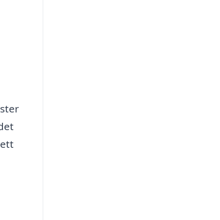
nster
det
ett