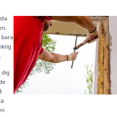
dla
en.
e bara
iktig
.
 dig
åde
å
ka
en