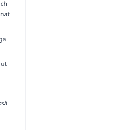
och
nnat
iga
 ut
,
kså