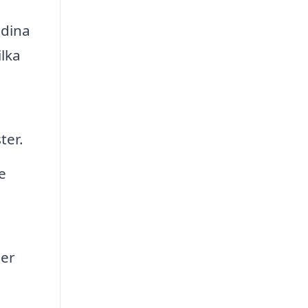
 dina
ilka
ter.
e
der