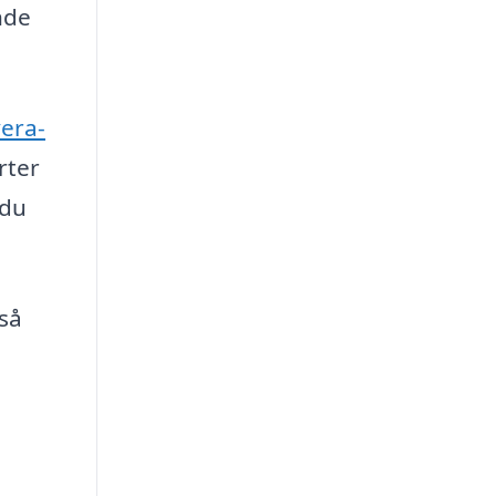
nde
era-
rter
 du
kså