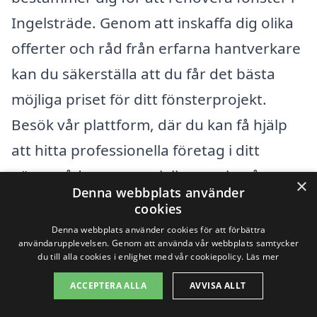
Ingelsträde. Genom att inskaffa dig olika
offerter och råd från erfarna hantverkare
kan du säkerställa att du får det bästa
möjliga priset för ditt fönsterprojekt.
Besök vår plattform, där du kan få hjälp
att hitta professionella företag i ditt
närområde som specialiserar sig på
×
Denna webbplats använder
fönsterrenovering. Det gör det enkelt att
cookies
jämföra priser och tjänster så att du kan
Denna webbplats använder cookies för att förbättra
användarupplevelsen. Genom att använda vår webbplats samtycker
göra det mest informerade valet för dina
du till alla cookies i enlighet med vår cookiepolicy.
Läs mer
renoveringsbehov.
ACCEPTERA ALLA
AVVISA ALLT