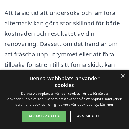
Att ta sig tid att undersöka och jämföra
alternativ kan göra stor skillnad för både
kostnaden och resultatet av din
renovering. Oavsett om det handlar om
att fräscha upp utrymmet eller att föra
tillbaka fönstren till sitt forna skick, kan
rätt val av professionell hjälp göra hela
×
Denna webbplats använder
processen smidigare och mer
cookies
Denna webbplats använder cookies för att förbättra
kostnadseffektiv.
användarupplevelsen. Genom att använda vår webbplats samtycker
du till alla cookies i enlighet med vår cookiepolicy.
Läs mer
Få 3 erbjudanden, gratis och utan
ACCEPTERA ALLA
AVVISA ALLT
förpliktelser