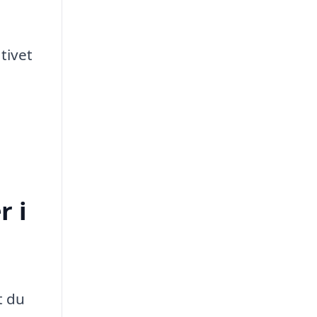
tivet
r i
t du