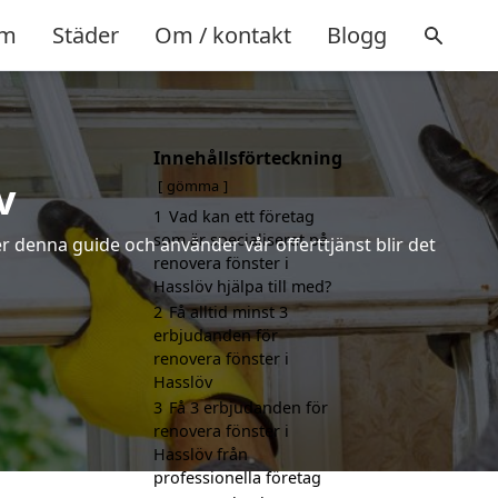
m
Städer
Om / kontakt
Blogg
Innehållsförteckning
v
gömma
1
Vad kan ett företag
som är specialiserat på
r denna guide och använder vår offerttjänst blir det
renovera fönster i
Hasslöv hjälpa till med?
2
Få alltid minst 3
erbjudanden för
renovera fönster i
Hasslöv
3
Få 3 erbjudanden för
renovera fönster i
Hasslöv från
professionella företag