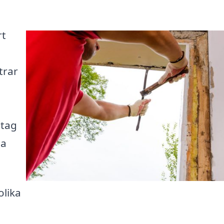
rt
trar
etag
pa
olika