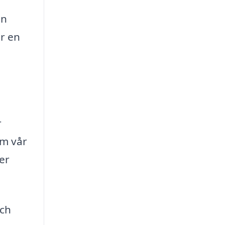
en
r en
r
om vår
er
och