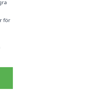
gra
r för
n