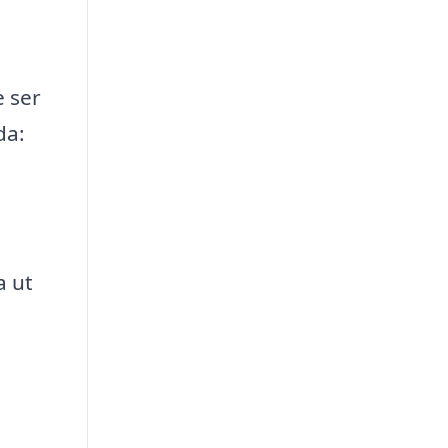
e ser
da:
a ut