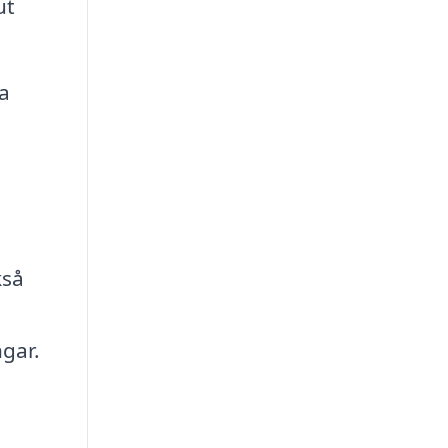
ut
a
kså
gar.