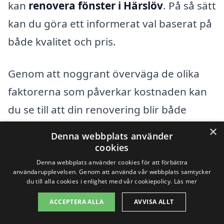
kan
renovera fönster i Härslöv
. På så sätt
kan du göra ett informerat val baserat på
både kvalitet och pris.
Genom att noggrant överväga de olika
faktorerna som påverkar kostnaden kan
du se till att din renovering blir både
kostnadseffektiv och tillfredsställande.
×
Denna webbplats använder
Tveka inte att ta kontakt med lokala
cookies
experter för att få råd och hjälp med ditt
Denna webbplats använder cookies för att förbättra
användarupplevelsen. Genom att använda vår webbplats samtycker
renoveringsprojekt.
du till alla cookies i enlighet med vår cookiepolicy.
Läs mer
ACCEPTERA ALLA
AVVISA ALLT
Få 3 erbjudanden, gratis och utan