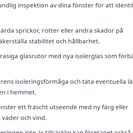
dlig inspektion av dina fönster för att identi
rda sprickor, rötter eller andra skador på
kerställa stabilitet och hållbarhet.
 trasiga glasrutor med nya isolerglas som förb
trens isoleringsförmåga och täta eventuella l
ten i hemmet.
nster ett fräscht utseende med ny färg eller
 väder och vind.
ringen inte är tillräcklig kan företaget också