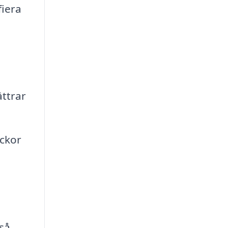
fiera
ättrar
äckor
 så