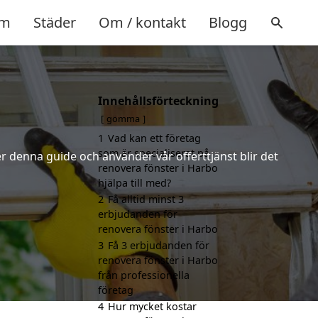
m
Städer
Om / kontakt
Blogg
Innehållsförteckning
gömma
1
Vad kan ett företag
som är specialiserat på
r denna guide och använder vår offerttjänst blir det
renovera fönster i Harbo
hjälpa till med?
2
Få alltid minst 3
erbjudanden för
renovera fönster i Harbo
3
Få 3 erbjudanden för
renovera fönster i Harbo
från professionella
företag
4
Hur mycket kostar