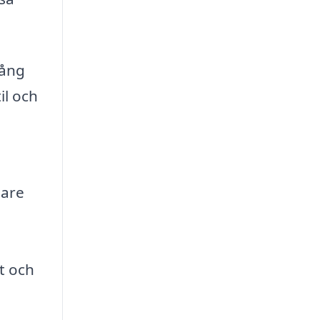
gång
il och
pare
t och