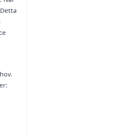
 Detta
t
ce
ehov.
er: