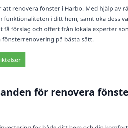
r att renovera fönster i Harbo. Med hjälp av rä
funktionaliteten i ditt hem, samt öka dess v
t få förslag och offert från lokala experter s
 fönsterrenovering på bästa sätt.
iktelser
danden för renovera fönste
 investering för både ditt hem och din komfort