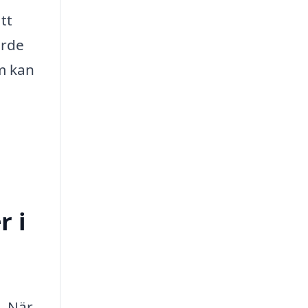
tt
ärde
om kan
r i
. När