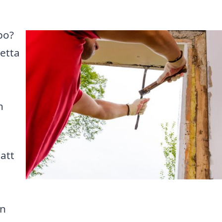
bo?
detta
n
 att
an