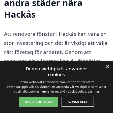
andra städer nära
Hackås
Att renovera fönster i Hackås kan vara en
stor investering och det är viktigt att välja
rätt företag för arbetet. Genom att
renovera dina fönster kan du förbättra
×
Denna webbplats använder
energieffektiviteten i ditt hem, öka värdet
cookies
samt förnya den estetiska delen. För att
Denna webbplats använder cookies för att förbättra
användarupplevelsen. Genom att använda vår webbplats samtycker
göra processen enklare har vi samlat
du till alla cookies i enlighet med vår cookiepolicy.
Läs mer
information om hur du kan hitta hjälp i
ACCEPTERA ALLA
AVVISA ALLT
närområdet.