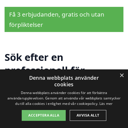
Få 3 erbjudanden, gratis och utan
förpliktelser
Sök efter en
professionell för
×
Denna webbplats använder
renovera fönster i
cookies
andra städer nära Göta
Denna webbplats använder cookies för att förbättra
användarupplevelsen. Genom att använda vår webbplats samtycker
du till alla cookies i enlighet med vår cookiepolicy.
Läs mer
ACCEPTERA ALLA
AVVISA ALLT
Att renovera fönster i Göta kan vara en