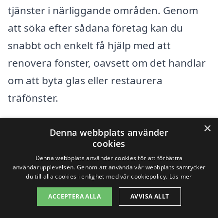
tjänster i närliggande områden. Genom
att söka efter sådana företag kan du
snabbt och enkelt få hjälp med att
renovera fönster, oavsett om det handlar
om att byta glas eller restaurera
träfönster.
×
När du letar efter företag för att
Denna webbplats använder
cookies
renovera fönster i Forsvik
, kan det vara
Denna webbplats använder cookies för att förbättra
bra att överväga att även titta i
användarupplevelsen. Genom att använda vår webbplats samtycker
du till alla cookies i enlighet med vår cookiepolicy.
Läs mer
närliggande städer där det finns många
kompetenta hantverkare och
ACCEPTERA ALLA
AVVISA ALLT
entreprenörer. Här är några städer i