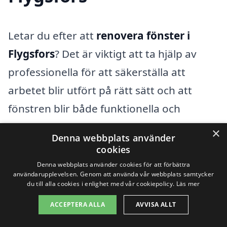
Letar du efter att
renovera fönster i
Flygsfors
? Det är viktigt att ta hjälp av
professionella för att säkerställa att
arbetet blir utfört på rätt sätt och att
fönstren blir både funktionella och
estetiskt tilltalande. Det finns flera
×
Denna webbplats använder
företag i närliggande städer som kan
cookies
erbjuda sina tjänster inom
Denna webbplats använder cookies för att förbättra
användarupplevelsen. Genom att använda vår webbplats samtycker
fönsterrenovering. Genom att använda
du till alla cookies i enlighet med vår cookiepolicy.
Läs mer
en plattform som xn--renovera-fnster-
ACCEPTERA ALLA
AVVISA ALLT
pris-dbc.se kan du enkelt hitta företag