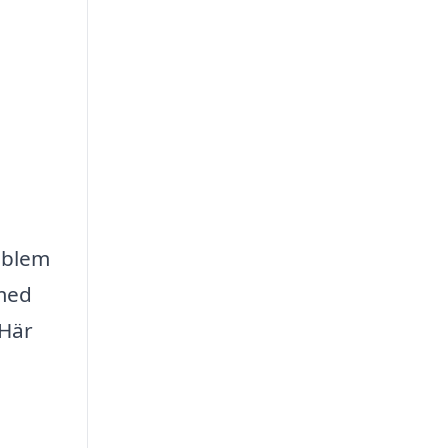
roblem
 med
 Här