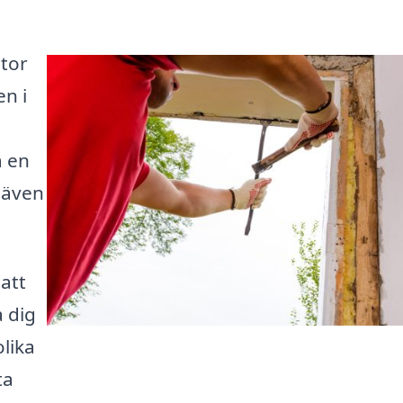
stor
n i
a en
 även
 att
 dig
olika
ta