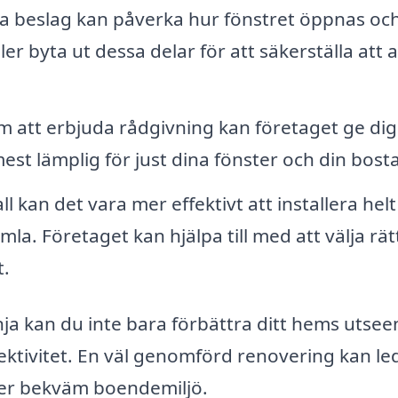
a beslag kan påverka hur fönstret öppnas oc
er byta ut dessa delar för att säkerställa att al
att erbjuda rådgivning kan företaget ge dig 
st lämplig för just dina fönster och din bost
all kan det vara mer effektivt att installera hel
mla. Företaget kan hjälpa till med att välja rätt
t.
nja kan du inte bara förbättra ditt hems utsee
ktivitet. En väl genomförd renovering kan leda
er bekväm boendemiljö.