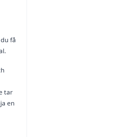
 du få
l.
ch
e tar
lja en