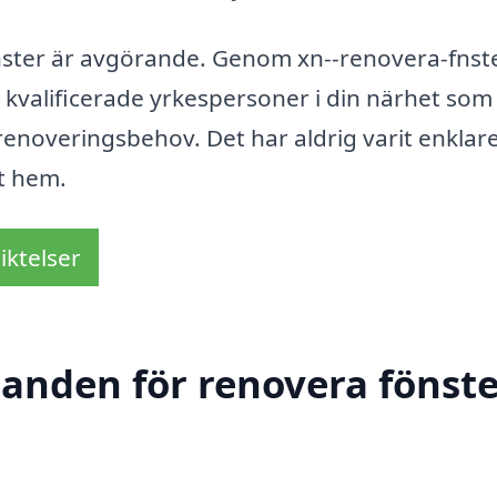
fönster är avgörande. Genom xn--renovera-fnst
 kvalificerade yrkespersoner i din närhet som
renoveringsbehov. Det har aldrig varit enklare
tt hem.
iktelser
danden för renovera fönste