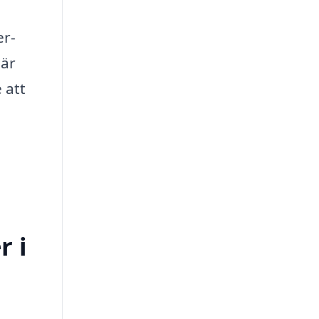
er-
 är
 att
r i