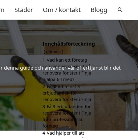
m
Städer
Om / kontakt
Blogg
Innehållsförteckning
gömma
1
Vad kan ett företag
som är specialiserat på
r denna guide och använder vår offerttjänst blir det
renovera fönster i Finja
hjälpa till med?
2
Få alltid minst 3
erbjudanden för
renovera fönster i Finja
3
Få 3 erbjudanden för
renovera fönster i Finja
från professionella
företag
4
Vad hjälper till att