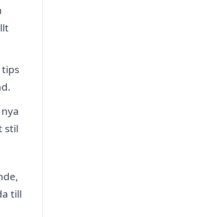
h
lt
tips
ad.
t nya
 stil
nde,
 till