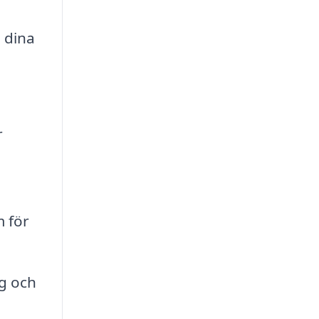
 dina
r
m för
g och