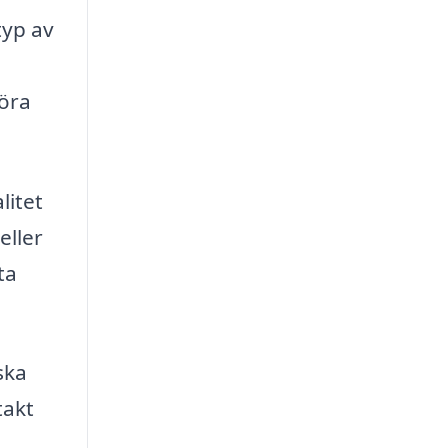
typ av
föra
litet
eller
ta
ska
takt