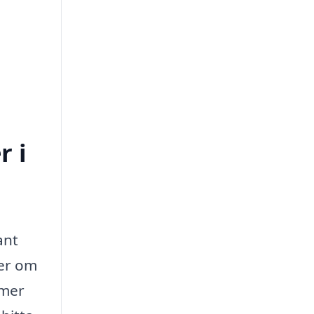
r i
ant
ler om
mmer