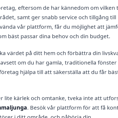
t företag, eftersom de har kännedom om vilken 
ådet, samt ger snabb service och tillgång till
ända vår plattform, får du möjlighet att jäm
som bäst passar dina behov och din budget.
a värdet på ditt hem och förbättra din livskva
sett om du har gamla, traditionella fönster 
retag hjälpa till att säkerställa att du får bäs
 lite kärlek och omtanke, tveka inte att utfor
Emmaljunga
. Besök vår plattform för att få kon
törer i ditt område, och påbörja din