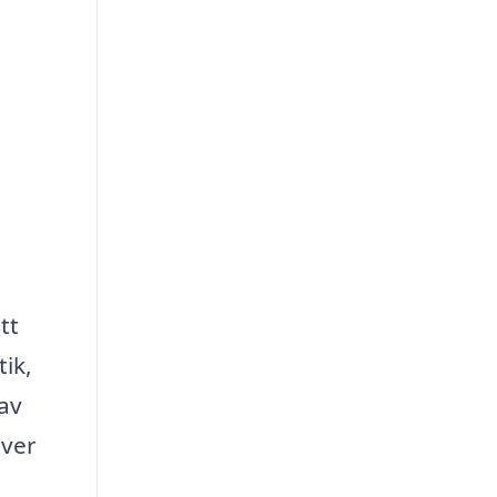
tt
ik,
 av
över