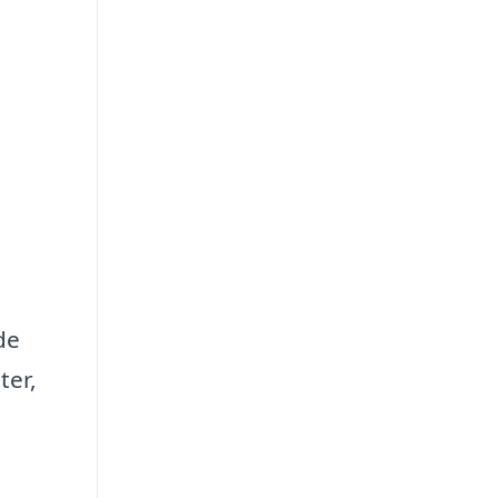
de
ter,