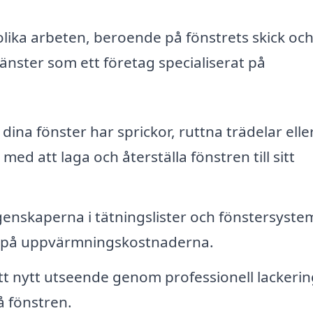
olika arbeten, beroende på fönstrets skick och
änster som ett företag specialiserat på
ina fönster har sprickor, ruttna trädelar elle
med att laga och återställa fönstren till sitt
genskaperna i tätningslister och fönstersyste
ra på uppvärmningskostnaderna.
tt nytt utseende genom professionell lackerin
å fönstren.