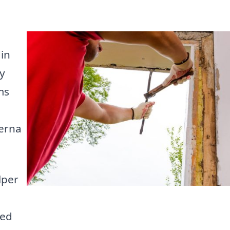
din
y
ms
derna
lper
Med