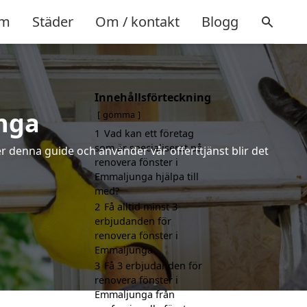
m
Städer
Om / kontakt
Blogg
Innehållsförteckning
nga
gömma
1
Vad kan ett företag
som är specialiserat på
r denna guide och använder vår offerttjänst blir det
renovera fönster i
Emmaljunga hjälpa till
med?
2
Få alltid minst 3
erbjudanden för
renovera fönster i
Emmaljunga
3
Få 3 erbjudanden för
renovera fönster i
Emmaljunga från