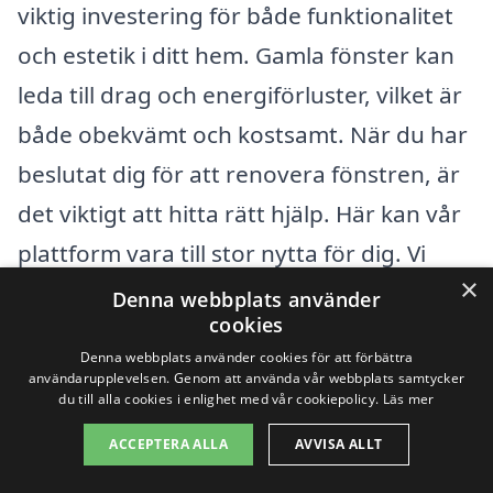
viktig investering för både funktionalitet
och estetik i ditt hem. Gamla fönster kan
leda till drag och energiförluster, vilket är
både obekvämt och kostsamt. När du har
beslutat dig för att renovera fönstren, är
det viktigt att hitta rätt hjälp. Här kan vår
plattform vara till stor nytta för dig. Vi
×
erbjuder en enkel väg att hitta
Denna webbplats använder
cookies
professionella företag som arbetar med
Denna webbplats använder cookies för att förbättra
fönsterrenovering i ditt närområde.
användarupplevelsen. Genom att använda vår webbplats samtycker
du till alla cookies i enlighet med vår cookiepolicy.
Läs mer
Förutom Björlanda kan du också
ACCEPTERA ALLA
AVVISA ALLT
överväga att söka tjänster i