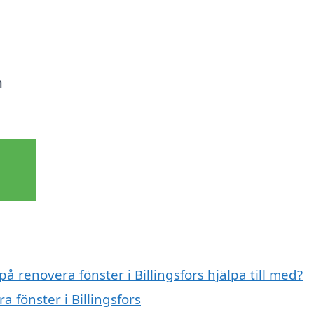
h
h
å renovera fönster i Billingsfors hjälpa till med?
a fönster i Billingsfors