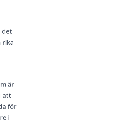
 det
 rika
om är
 att
da för
re i