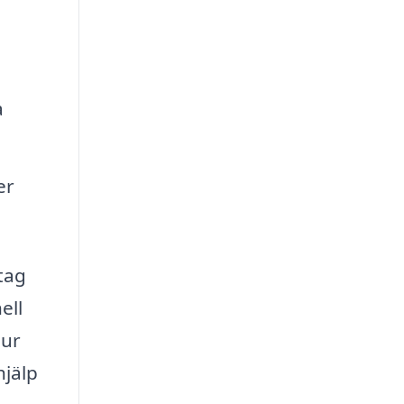
a
er
etag
ell
hur
hjälp