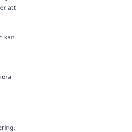
er att
om kan
iera
ering.