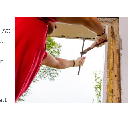
! Att
tt
in
att