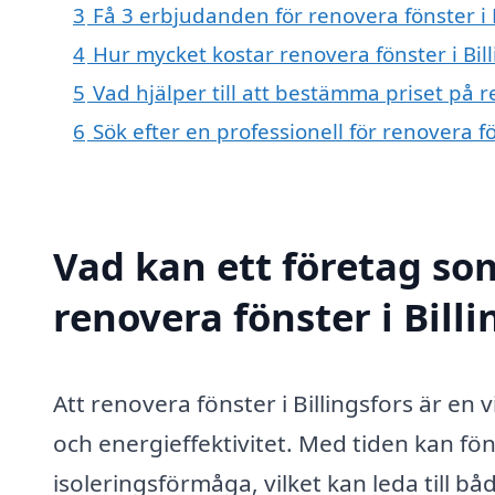
3
Få 3 erbjudanden för renovera fönster i B
4
Hur mycket kostar renovera fönster i Bill
5
Vad hjälper till att bestämma priset på re
6
Sök efter en professionell för renovera f
Vad kan ett företag som
renovera fönster i Billi
Att renovera fönster i Billingsfors är en
och energieffektivitet. Med tiden kan fönst
isoleringsförmåga, vilket kan leda till b