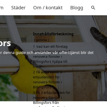
m
Städer
Om / kontakt
Blogg
Innehållsförteckning
ors
gömma
1
Vad kan ett företag
som är specialiserat på
r denna guide och använder vår offerttjänst blir det
renovera fönster i
Billingsfors hjälpa till
med?
2
Få alltid minst 3
erbjudanden för
renovera fönster i
Billingsfors
3
Få 3 erbjudanden för
renovera fönster i
Billingsfors från