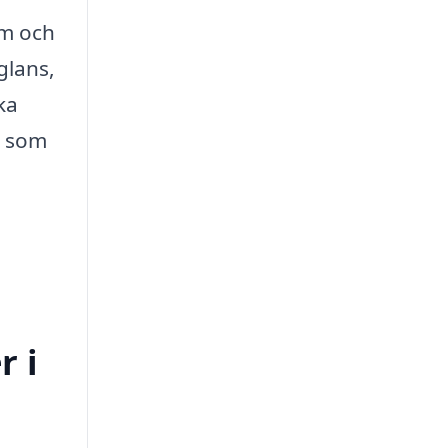
em och
glans,
ka
e som
r i