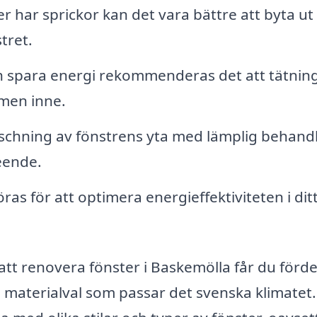
r har sprickor kan det vara bättre att byta ut
stret.
h spara energi rekommenderas det att tätnin
rmen inne.
chning av fönstrens yta med lämplig behand
seende.
as för att optimera energieffektiviteten i dit
 att renovera fönster i Baskemölla får du förde
aterialval som passar det svenska klimatet.