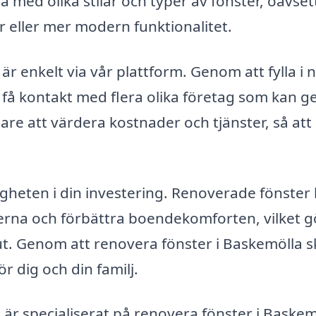
 med olika stilar och typer av fönster, oavse
 eller mer modern funktionalitet.
 är enkelt via vår plattform. Genom att fylla i 
å kontakt med flera olika företag som kan ge
are att värdera kostnader och tjänster, så att
tigheten i din investering. Renoverade fönster
derna och förbättra boendekomforten, vilket g
lut. Genom att renovera fönster i Baskemölla 
r dig och din familj.
är specialiserat på renovera fönster i Baskem