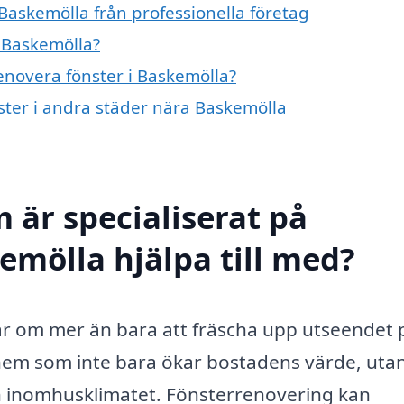
Baskemölla från professionella företag
i Baskemölla?
renovera fönster i Baskemölla?
nster i andra städer nära Baskemölla
 är specialiserat på
emölla hjälpa till med?
ar om mer än bara att fräscha upp utseendet 
tt hem som inte bara ökar bostadens värde, uta
ch inomhusklimatet. Fönsterrenovering kan