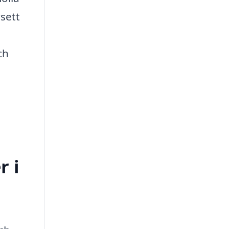
sett
ch
r i