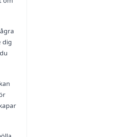
tt om
några
 dig
 du
 kan
ör
skapar
ölla