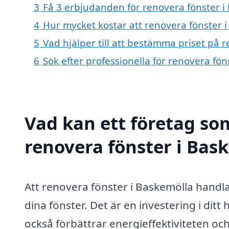
3
Få 3 erbjudanden för renovera fönster i 
4
Hur mycket kostar att renovera fönster 
5
Vad hjälper till att bestämma priset på 
6
Sök efter professionella för renovera fö
Vad kan ett företag som
renovera fönster i Bask
Att renovera fönster i Baskemölla handl
dina fönster. Det är en investering i di
också förbättrar energieffektiviteten o