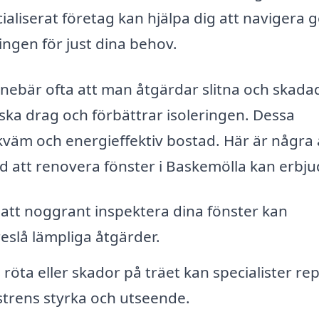
ecialiserat företag kan hjälpa dig att navigera
ingen för just dina behov.
nnebär ofta att man åtgärdar slitna och skada
inska drag och förbättrar isoleringen. Dessa
ekväm och energieffektiv bostad. Här är några
d att renovera fönster i Baskemölla kan erbju
tt noggrant inspektera dina fönster kan
eslå lämpliga åtgärder.
röta eller skador på träet kan specialister re
önstrens styrka och utseende.