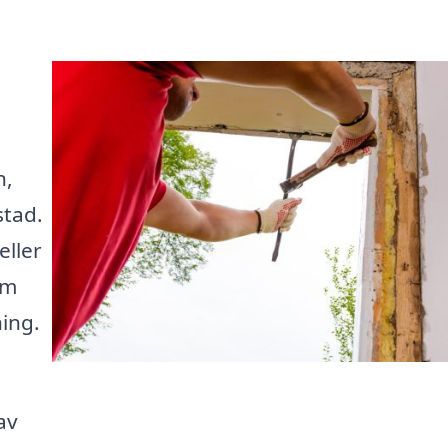
n,
stad.
ller
om
ing.
av