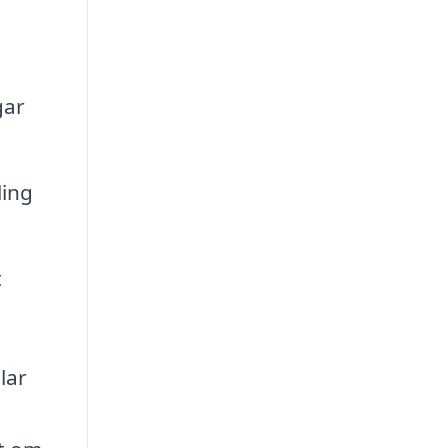
gar
ling
t
lar