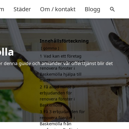
m
Städer
Om / kontakt
Blogg
Innehållsförteckning
lla
gömma
1
Vad kan ett företag
som är specialiserat på
r denna guide och använder vår offerttjänst blir det
renovera fönster i
Baskemölla hjälpa till
med?
2
Få alltid minst 3
erbjudanden för
renovera fönster i
Baskemölla
3
Få 3 erbjudanden för
renovera fönster i
Baskemölla från