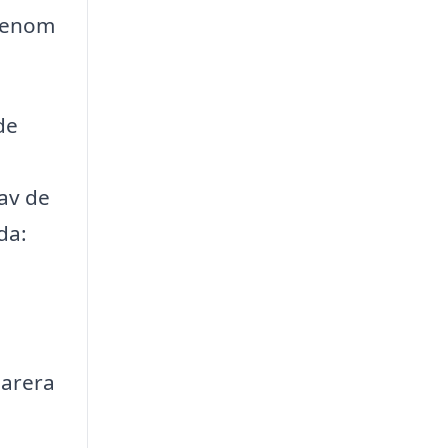
 genom
de
 av de
da:
parera