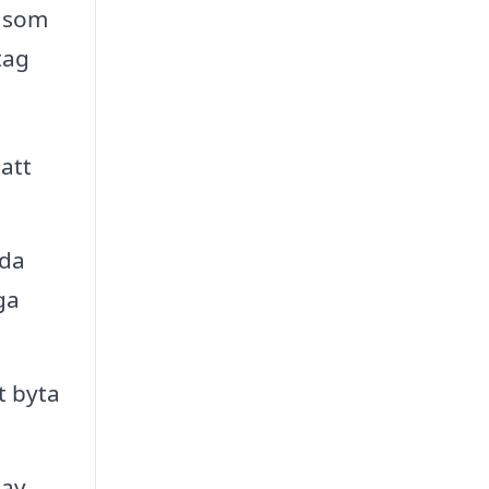
r som
tag
att
uda
ga
t byta
 av