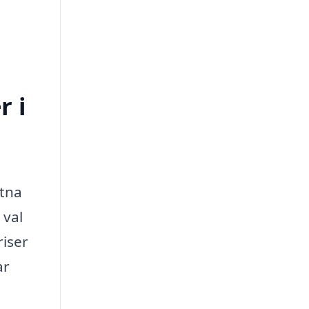
r i
mtna
 val
riser
ar