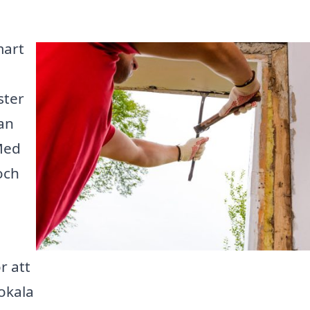
mart
ster
tan
Med
och
r att
lokala