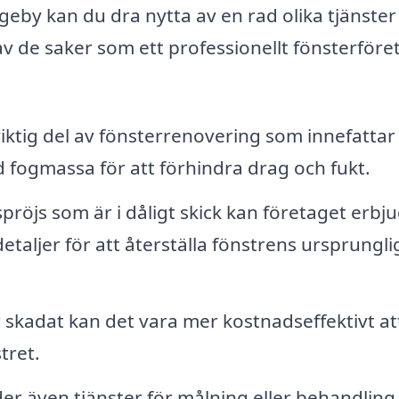
ggeby kan du dra nytta av en rad olika tjänste
av de saker som ett professionellt fönsterföre
iktig del av fönsterrenovering som innefattar 
d fogmassa för att förhindra drag och fukt.
röjs som är i dåligt skick kan företaget erbj
etaljer för att återställa fönstrens ursprungli
 skadat kan det vara mer kostnadseffektivt at
stret.
r även tjänster för målning eller behandling