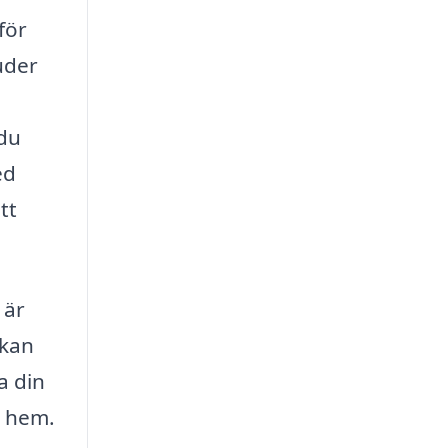
för
uder
 du
ed
tt
 är
 kan
a din
t hem.