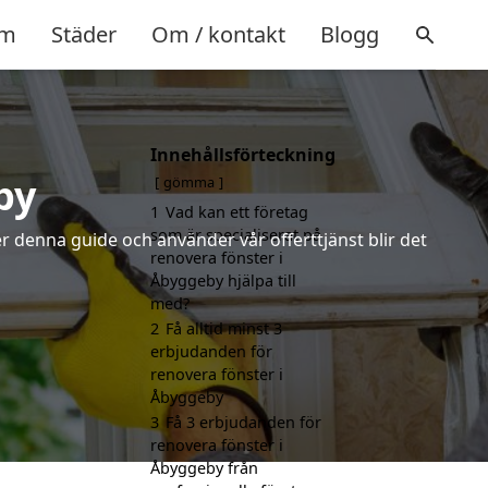
m
Städer
Om / kontakt
Blogg
Innehållsförteckning
by
gömma
1
Vad kan ett företag
som är specialiserat på
r denna guide och använder vår offerttjänst blir det
renovera fönster i
Åbyggeby hjälpa till
med?
2
Få alltid minst 3
erbjudanden för
renovera fönster i
Åbyggeby
3
Få 3 erbjudanden för
renovera fönster i
Åbyggeby från