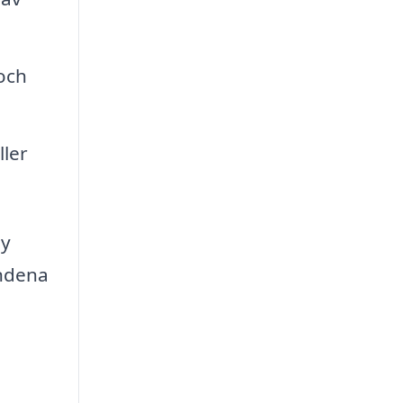
 och
ller
by
andena