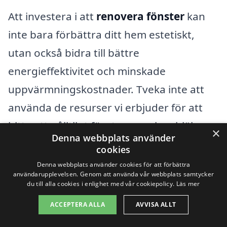
Att investera i att
renovera fönster
kan
inte bara förbättra ditt hem estetiskt,
utan också bidra till bättre
energieffektivitet och minskade
uppvärmningskostnader. Tveka inte att
använda de resurser vi erbjuder för att
hitta ett pålitligt företag som kan hjälpa
×
Denna webbplats använder
dig med din fönsterrenovering i Abbekås.
cookies
Denna webbplats använder cookies för att förbättra
användarupplevelsen. Genom att använda vår webbplats samtycker
Få 3 erbjudanden, gratis och utan
du till alla cookies i enlighet med vår cookiepolicy.
Läs mer
förpliktelser
ACCEPTERA ALLA
AVVISA ALLT